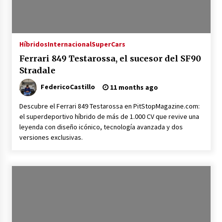
Porsche World Road Show 2025, llega a
Colombia
11 months ago
Híbridos
Internacional
SuperCars
Ferrari 849 Testarossa, el sucesor del SF90
Porsche 911 GTS T-Hybrid, un 911 híbrido que
Stradale
no es híbrido
11 months ago
FedericoCastillo
11 months ago
Descubre el Ferrari 849 Testarossa en PitStopMagazine.com:
Ferrari Amalfi, la nueva Dolce Vita V8
el superdeportivo híbrido de más de 1.000 CV que revive una
11 months ago
leyenda con diseño icónico, tecnología avanzada y dos
versiones exclusivas.