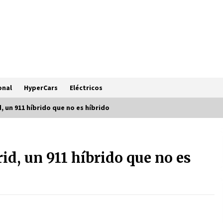
onal
HyperCars
Eléctricos
, un 911 híbrido que no es híbrido
Porsche 911 Turbo S, el más potente
de su historia
d, un 911 híbrido que no es
11 months ago
Ferrari Amalfi, la nueva Dolce Vita
V8
11 months ago