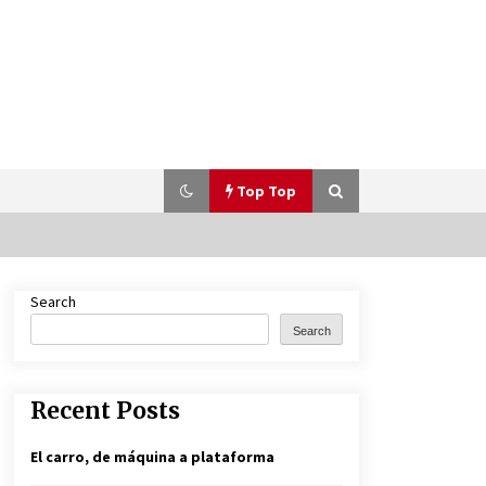
Top Top
Search
Porsche World Road Show 2025,
llega a Colombia
Search
11 months ago
Recent Posts
El carro, de máquina a plataforma