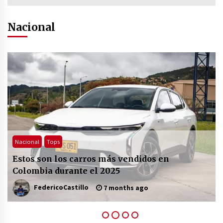
Nacional
Lanzamientos
Nacional
Pickups
Llega nuevamente al país el Volkswagen
Amarok V6
FedericoCastillo
8 months ago