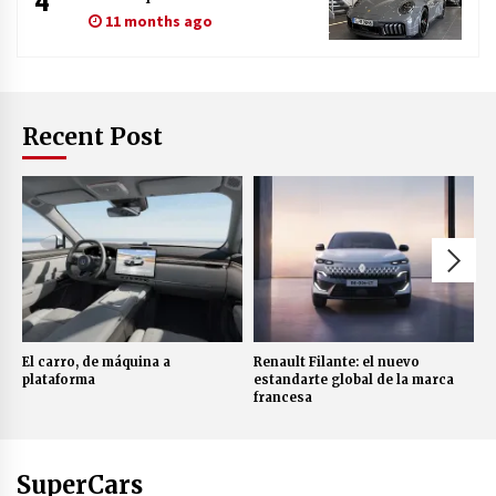
4
11 months ago
Recent Post
El carro, de máquina a
Renault Filante: el nuevo
E
plataforma
estandarte global de la marca
v
francesa
e
SuperCars