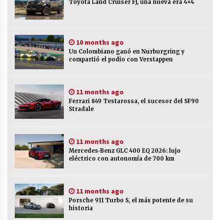
Toyota Land Cruiser FJ, una nueva era 4×4
Porsche World Road Show 2025, llega a
Colombia
11 months ago
10 months ago
Un Colombiano ganó en Nurburgring y
compartió el podio con Verstappen
Porsche 911 GTS T-Hybrid, un 911 híbrido que
no es híbrido
11 months ago
11 months ago
Ferrari 849 Testarossa, el sucesor del SF90
Ferrari Amalfi, la nueva Dolce Vita V8
Stradale
11 months ago
11 months ago
Mercedes-Benz GLC 400 EQ 2026: lujo
eléctrico con autonomía de 700 km
11 months ago
Porsche 911 Turbo S, el más potente de su
historia