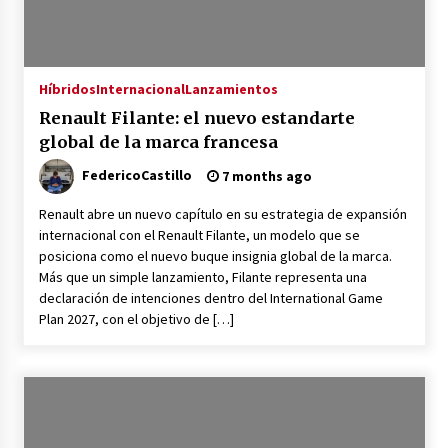
Porsche World Road Show 2025, llega a
Colombia
11 months ago
Híbridos
Internacional
Lanzamientos
Renault Filante: el nuevo estandarte
Porsche 911 GTS T-Hybrid, un 911 híbrido que
global de la marca francesa
no es híbrido
11 months ago
FedericoCastillo
7 months ago
Renault abre un nuevo capítulo en su estrategia de expansión
Ferrari Amalfi, la nueva Dolce Vita V8
internacional con el Renault Filante, un modelo que se
11 months ago
posiciona como el nuevo buque insignia global de la marca.
Más que un simple lanzamiento, Filante representa una
declaración de intenciones dentro del International Game
Plan 2027, con el objetivo de […]