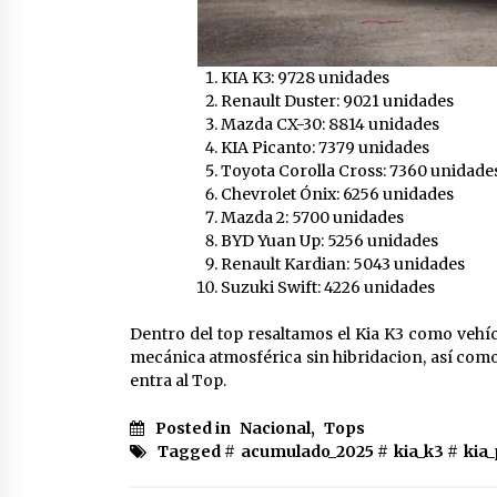
KIA K3: 9728 unidades
Renault Duster: 9021 unidades
Mazda CX-30: 8814 unidades
KIA Picanto: 7379 unidades
Toyota Corolla Cross: 7360 unidade
Chevrolet Ónix: 6256 unidades
Mazda 2: 5700 unidades
BYD Yuan Up: 5256 unidades
Renault Kardian: 5043 unidades
Suzuki Swift: 4226 unidades
Dentro del top resaltamos el Kia K3 como vehí
mecánica atmosférica sin hibridacion, así como
entra al Top.
Posted in
Nacional
,
Tops
Tagged #
acumulado_2025
#
kia_k3
#
kia