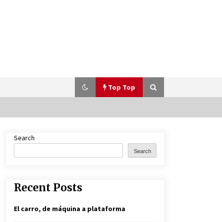
Top Top
Search
Porsche World Road Show 2025,
llega a Colombia
Search
11 months ago
Recent Posts
El carro, de máquina a plataforma