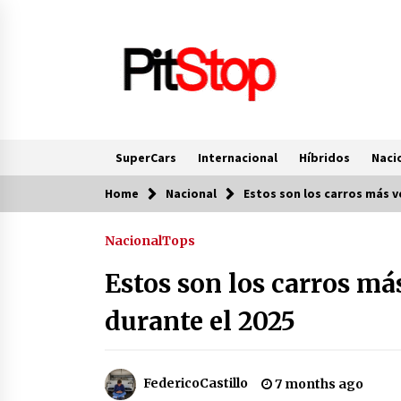
Skip
to
content
SuperCars
Internacional
Híbridos
Naci
Home
Nacional
Estos son los carros más 
Top Top
Nacional
Tops
Ferrari 849 Testarossa, el sucesor
del SF90 Stradale
Estos son los carros m
11 months ago
durante el 2025
Porsche 911 GTS T-Hybrid, un 911
híbrido que no es híbrido
11 months ago
FedericoCastillo
7 months ago