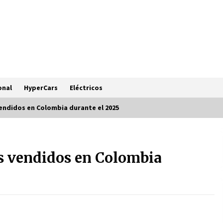
onal
HyperCars
Eléctricos
vendidos en Colombia durante el 2025
Porsche 911 Turbo S, el más potente
de su historia
ás vendidos en Colombia
11 months ago
Ferrari Amalfi, la nueva Dolce Vita
V8
11 months ago