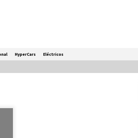
onal
HyperCars
Eléctricos
Porsche 911 Turbo S, el más potente
de su historia
11 months ago
Ferrari Amalfi, la nueva Dolce Vita
V8
11 months ago