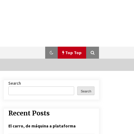
Top Top
Search
Porsche World Road Show 2025,
llega a Colombia
Search
11 months ago
Recent Posts
El carro, de máquina a plataforma